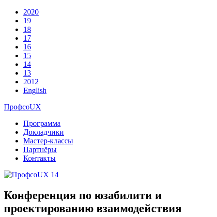
2020
19
18
17
16
15
14
13
2012
English
ПрофсоUX
Программа
Докладчики
Мастер-классы
Партнёры
Контакты
14
Конференция по юзабилити и
проектированию взаимодействия