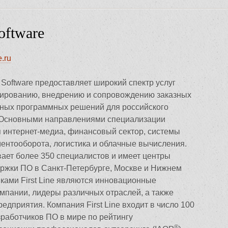
Software
e.ru
e Software предоставляет широкий спектр услуг
стированию, внедрению и сопровождению заказных
ных программных решений для российского
 Основными направлениями специализации
 интернет-медиа, финансовый сектор, системы
ментооборота, логистика и облачные вычисления.
ает более 350 специалистов и имеет центры
ержки ПО в Санкт-Петербурге, Москве и Нижнем
ками First Line являются инновационные
омпании, лидеры различных отраслей, а также
едприятия. Компания First Line входит в число 100
зработчиков ПО в мире по рейтингу
®