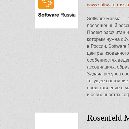
www.software-russi
Software Russia — 
посвященный росси
Проект рассчитан 
которым нужна объ
в России. Software
централизованного
особенностях веден
ассоциациях, обра
Задача ресурса сос
текущее состояние 
представление о м
и особенностях соф
Rosenfeld 