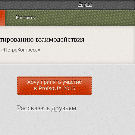
English
Контакты
тированию взаимодействия
р «ПетроКонгресс»
Хочу принять участие
в ProfsoUX 2016
Рассказать друзьям