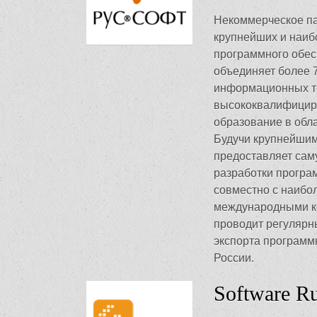
Некоммерческое п
крупнейших и наиб
программного обе
объединяет более 
информационных те
высококвалифицир
образование в обл
Будучи крупнейши
предоставляет сам
разработки програ
совместно с наибо
международными к
проводит регулярн
экспорта программн
России.
Software Ru