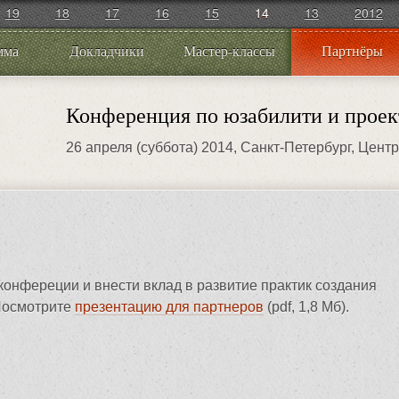
19
18
17
16
15
14
13
2012
мма
Докладчики
Мастер-классы
Партнёры
Конференция по юзабилити и проек
26 апреля (суббота) 2014
, Санкт-Петербург, Цент
конфереции и внести вклад в развитие практик создания
 Посмотрите
презентацию для партнеров
(pdf, 1,8 Мб).