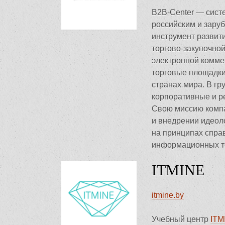
B2B-Center — сист
российским и зар
инструмент развит
торгово-закупочно
электронной коммер
торговые площадки
странах мира. В гр
корпоративные и р
Свою миссию компа
и внедрении идеол
на принципах спра
информационных т
ITMINE
itmine.by
Учебный центр
ITM