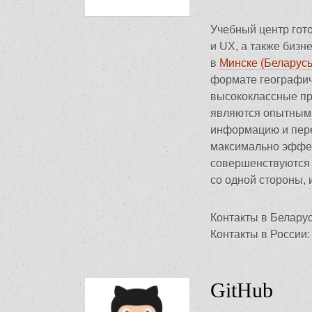
Учебный центр гот
и UX, а также бизн
в
Минске (Беларусь
формате географич
высококлассные про
являются опытными
информацию и пере
максимально эффек
совершенствуются 
со одной стороны, и
Контакты в Беларус
Контакты в России:
GitHub