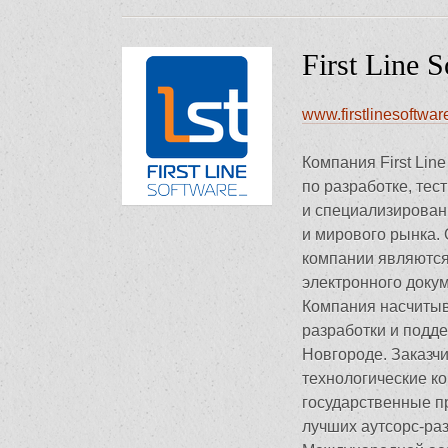
First Line 
www.firstlinesoftwar
Компания First Lin
по разработке, те
и специализирован
и мирового рынка.
компании являются
электронного доку
Компания насчитыв
разработки и подд
Новгороде. Заказчи
технологические к
государственные пр
лучших аутсорс-ра