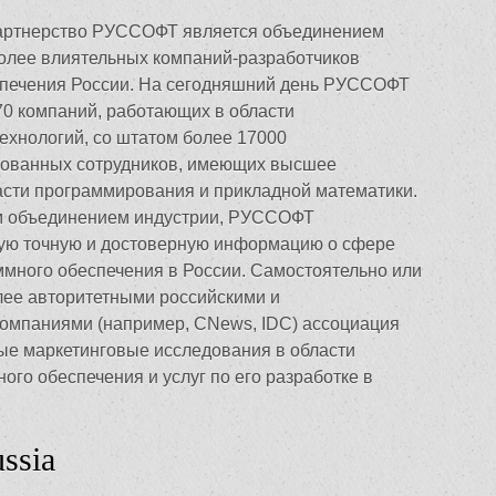
артнерство РУССОФТ является объединением
олее влиятельных компаний-разработчиков
спечения России. На сегодняшний день РУССОФТ
70 компаний, работающих в области
хнологий, со штатом более 17000
ованных сотрудников, имеющих высшее
асти программирования и прикладной математики.
м объединением индустрии, РУССОФТ
ую точную и достоверную информацию о сфере
ммного обеспечения в России. Самостоятельно или
лее авторитетными российскими и
омпаниями (например, CNews, IDС) ассоциация
ые маркетинговые исследования в области
ого обеспечения и услуг по его разработке в
ssia