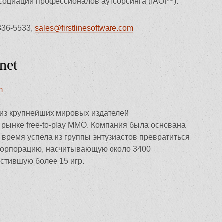
оциации профессионалов аутсорсинга (IAOP
).
 336-5533,
sales@firstlinesoftware.com
net
m
из крупнейших мировых издателей
 рынке free-to-play MMO. Компания была основана
то время успела из группы энтузиастов превратиться
корпорацию, насчитывающую около 3400
стившую более 15 игр.