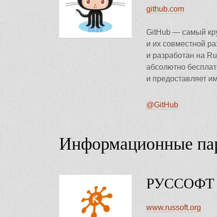
github.com
GitHub — самый кру
и их совместной ра
и разработан на Rub
абсолютно бесплат
и предоставляет и
@GitHub
Информационные па
РУССОФТ
www.russoft.org