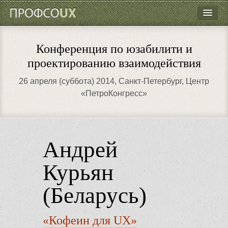
ПрофсоUX
Программа
Конференция по юзабилити и
Докладчики
проектированию взаимодействия
Мастер-классы
26 апреля (суббота) 2014
, Санкт-Петербург, Центр
«ПетроКонгресс»
Партнёры
Контакты
Андрей
Курьян
(Беларусь)
«Кофеин для UX»