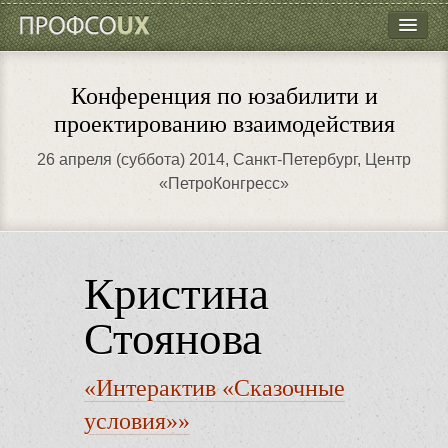
ПрофсоUX
Программа
Конференция по юзабилити и
Докладчики
проектированию взаимодействия
Мастер-классы
26 апреля (суббота) 2014
, Санкт-Петербург, Центр
«ПетроКонгресс»
Партнёры
Контакты
Кристина
Стоянова
«Интерактив «Сказочные
условия»»